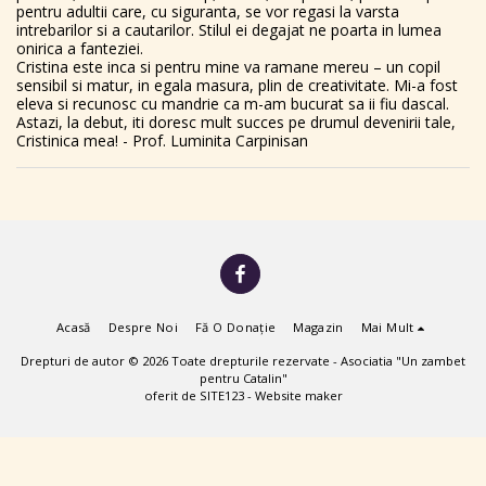
pentru adultii care, cu siguranta, se vor regasi la varsta
intrebarilor si a cautarilor. Stilul ei degajat ne poarta in lumea
onirica a fanteziei.
Cristina este inca si pentru mine va ramane mereu – un copil
sensibil si matur, in egala masura, plin de creativitate. Mi-a fost
eleva si recunosc cu mandrie ca m-am bucurat sa ii fiu dascal.
Astazi, la debut, iti doresc mult succes pe drumul devenirii tale,
Cristinica mea! - Prof. Luminita Carpinisan
Acasă
Despre Noi
Fă O Donație
Magazin
Mai Mult
Drepturi de autor © 2026 Toate drepturile rezervate -
Asociatia "Un zambet
pentru Catalin"
oferit de
SITE123
-
Website maker