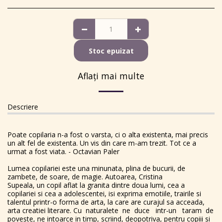
Stoc epuizat
Aflați mai multe
Descriere
Poate copilaria n-a fost o varsta, ci o alta existenta, mai precis
un alt fel de existenta. Un vis din care m-am trezit. Tot ce a
urmat a fost viata. - Octavian Paler
Lumea copilariei este una minunata, plina de bucurii, de
zambete, de soare, de magie. Autoarea, Cristina
Supeala, un copil aflat la granita dintre doua lumi, cea a
copilariei si cea a adolescentei, isi exprima emotiile, trairile si
talentul printr-o forma de arta, la care are curajul sa acceada,
arta creatiei literare. Cu naturalete ne duce intr-un taram de
poveste, ne intoarce in timp, scriind, deopotriva, pentru copiii si